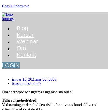
Beas Hundeskole
Menu
Blog
Kurser
Webinar
Om
Kontakt
LOGIN
januar 13, 2021
maj 22, 2023
beashundeskole.dk
Om at arbejde hensigtsmæssigt med sin hund
Tillært hjælpeløshed
Ved træning er der altid den risiko for at vores hunde bliver så
afhængige af os at de ikke