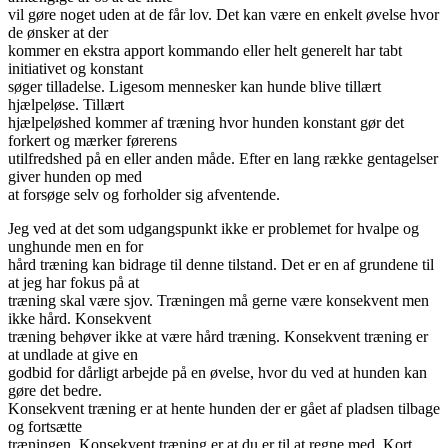
vil gøre noget uden at de får lov. Det kan være en enkelt øvelse hvor
de ønsker at der
kommer en ekstra apport kommando eller helt generelt har tabt
initiativet og konstant
søger tilladelse. Ligesom mennesker kan hunde blive tillært
hjælpeløse. Tillært
hjælpeløshed kommer af træning hvor hunden konstant gør det
forkert og mærker førerens
utilfredshed på en eller anden måde. Efter en lang række gentagelser
giver hunden op med
at forsøge selv og forholder sig afventende.
Jeg ved at det som udgangspunkt ikke er problemet for hvalpe og
unghunde men en for
hård træning kan bidrage til denne tilstand. Det er en af grundene til
at jeg har fokus på at
træning skal være sjov. Træningen må gerne være konsekvent men
ikke hård. Konsekvent
træning behøver ikke at være hård træning. Konsekvent træning er
at undlade at give en
godbid for dårligt arbejde på en øvelse, hvor du ved at hunden kan
gøre det bedre.
Konsekvent træning er at hente hunden der er gået af pladsen tilbage
og fortsætte
træningen. Konsekvent træning er at du er til at regne med. Kort