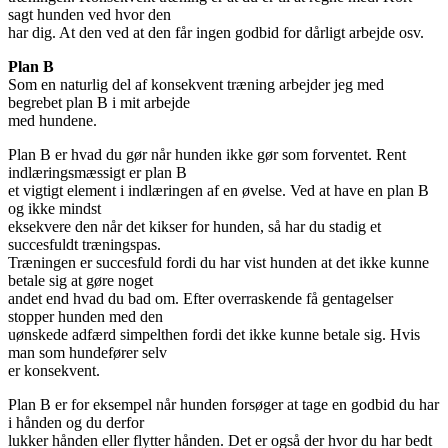
sagt hunden ved hvor den
har dig. At den ved at den får ingen godbid for dårligt arbejde osv.
Plan B
Som en naturlig del af konsekvent træning arbejder jeg med
begrebet plan B i mit arbejde
med hundene.
Plan B er hvad du gør når hunden ikke gør som forventet. Rent
indlæringsmæssigt er plan B
et vigtigt element i indlæringen af en øvelse. Ved at have en plan B
og ikke mindst
eksekvere den når det kikser for hunden, så har du stadig et
succesfuldt træningspas.
Træningen er succesfuld fordi du har vist hunden at det ikke kunne
betale sig at gøre noget
andet end hvad du bad om. Efter overraskende få gentagelser
stopper hunden med den
uønskede adfærd simpelthen fordi det ikke kunne betale sig. Hvis
man som hundefører selv
er konsekvent.
Plan B er for eksempel når hunden forsøger at tage en godbid du har
i hånden og du derfor
lukker hånden eller flytter hånden. Det er også der hvor du har bedt