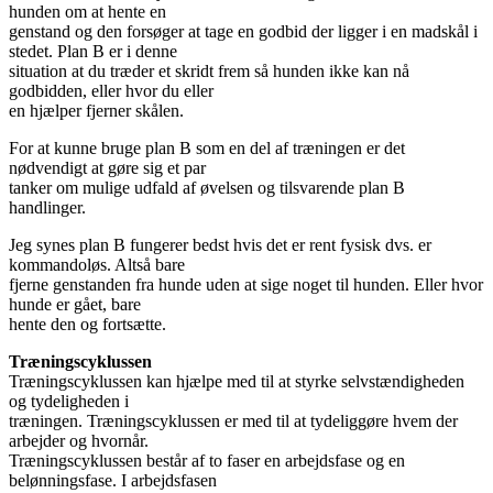
hunden om at hente en
genstand og den forsøger at tage en godbid der ligger i en madskål i
stedet. Plan B er i denne
situation at du træder et skridt frem så hunden ikke kan nå
godbidden, eller hvor du eller
en hjælper fjerner skålen.
For at kunne bruge plan B som en del af træningen er det
nødvendigt at gøre sig et par
tanker om mulige udfald af øvelsen og tilsvarende plan B
handlinger.
Jeg synes plan B fungerer bedst hvis det er rent fysisk dvs. er
kommandoløs. Altså bare
fjerne genstanden fra hunde uden at sige noget til hunden. Eller hvor
hunde er gået, bare
hente den og fortsætte.
Træningscyklussen
Træningscyklussen kan hjælpe med til at styrke selvstændigheden
og tydeligheden i
træningen. Træningscyklussen er med til at tydeliggøre hvem der
arbejder og hvornår.
Træningscyklussen består af to faser en arbejdsfase og en
belønningsfase. I arbejdsfasen