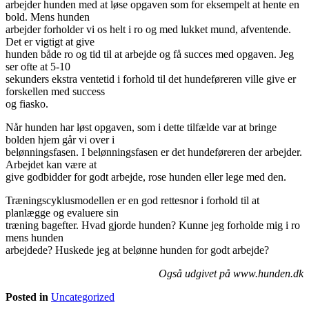
arbejder hunden med at løse opgaven som for eksempelt at hente en
bold. Mens hunden
arbejder forholder vi os helt i ro og med lukket mund, afventende.
Det er vigtigt at give
hunden både ro og tid til at arbejde og få succes med opgaven. Jeg
ser ofte at 5-10
sekunders ekstra ventetid i forhold til det hundeføreren ville give er
forskellen med success
og fiasko.
Når hunden har løst opgaven, som i dette tilfælde var at bringe
bolden hjem går vi over i
belønningsfasen. I belønningsfasen er det hundeføreren der arbejder.
Arbejdet kan være at
give godbidder for godt arbejde, rose hunden eller lege med den.
Træningscyklusmodellen er en god rettesnor i forhold til at
planlægge og evaluere sin
træning bagefter. Hvad gjorde hunden? Kunne jeg forholde mig i ro
mens hunden
arbejdede? Huskede jeg at belønne hunden for godt arbejde?
Også udgivet på www.hunden.dk
Posted in
Uncategorized