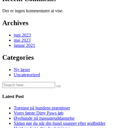
Der er ingen kommentarer at vise.
Archives
juni 2023
maj 2023
januar 2021
Categories
Ny læser
Uncategorized
Latest Post
Træning på hundens præmisser
Vores første Dirty Paws løb
Øvehunde på massageuddannelse
Sådan gør du når din hund snapper efter godbidder