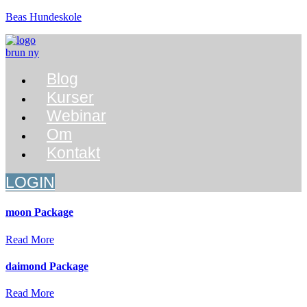
Beas Hundeskole
Menu
Blog
Kurser
Webinar
Om
Kontakt
LOGIN
moon Package
Read More
daimond Package
Read More