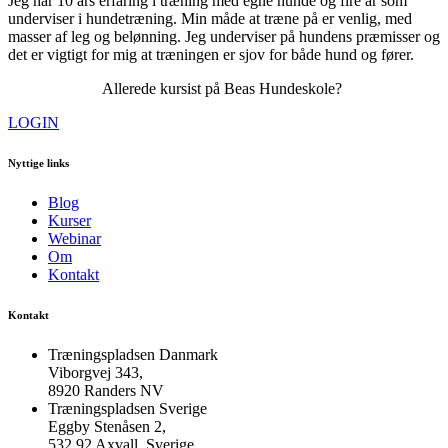
Jeg har 10 års erfaring i træning med egne hunde og fire år som
underviser i hundetræning. Min måde at træne på er venlig, med
masser af leg og belønning. Jeg underviser på hundens præmisser og
det er vigtigt for mig at træningen er sjov for både hund og fører.
Allerede kursist på Beas Hundeskole?
LOGIN
Nyttige links
Blog
Kurser
Webinar
Om
Kontakt
Kontakt
Træningspladsen Danmark
Viborgvej 343,
8920 Randers NV
Træningspladsen Sverige
Eggby Stenåsen 2,
532 92 Axvall, Sverige